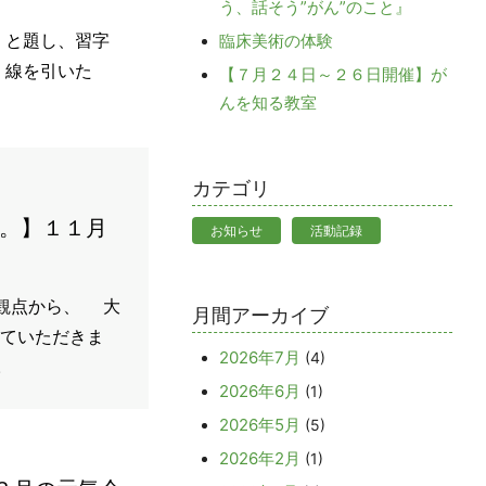
う、話そう”がん”のこと』
 と題し、習字
臨床美術の体験
、線を引いた
【７月２４日～２６日開催】が
んを知る教室
カテゴリ
す。】１１月
お知らせ
活動記録
観点から、 大
月間アーカイブ
ていただきま
2026年7月
(4)
.
2026年6月
(1)
2026年5月
(5)
2026年2月
(1)